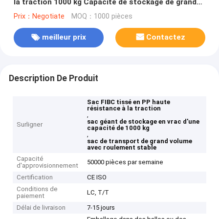
la traction 1000 kg Capacité de stockage de grand
volume Sacs jumbo de transport avec des
Prix：Negotiate
MOQ：1000 pièces
performances de roulement stables
meilleur prix
Contactez
Description De Produit
Sac FIBC tissé en PP haute
résistance à la traction
,
sac géant de stockage en vrac d'une
Surligner
capacité de 1000 kg
,
sac de transport de grand volume
avec roulement stable
Capacité
50000 pièces par semaine
d'approvisionnement
Certification
CE ISO
Conditions de
LC, T/T
paiement
Délai de livraison
7-15 jours