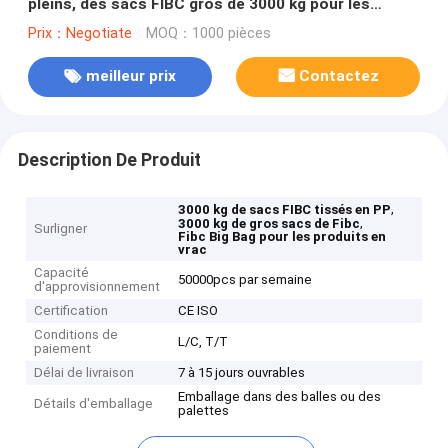
pleins, des sacs FIBC gros de 3000 kg pour les
marchandises en vrac.
Prix：Negotiate
MOQ：1000 pièces
meilleur prix
Contactez
Description De Produit
,
3000 kg de sacs FIBC tissés en PP
,
3000 kg de gros sacs de Fibc
Surligner
Fibc Big Bag pour les produits en
vrac
Capacité
50000pcs par semaine
d'approvisionnement
Certification
CE ISO
Conditions de
L/C, T/T
paiement
Délai de livraison
7 à 15 jours ouvrables
Emballage dans des balles ou des
Détails d'emballage
palettes