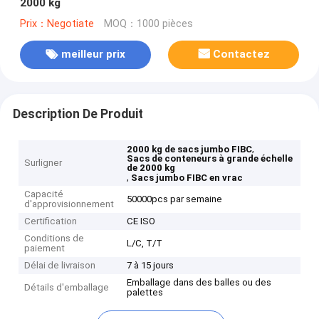
2000 kg
Prix：Negotiate
MOQ：1000 pièces
meilleur prix
Contactez
Description De Produit
,
2000 kg de sacs jumbo FIBC
Sacs de conteneurs à grande échelle
Surligner
de 2000 kg
,
Sacs jumbo FIBC en vrac
Capacité
50000pcs par semaine
d'approvisionnement
Certification
CE ISO
Conditions de
L/C, T/T
paiement
Délai de livraison
7 à 15 jours
Emballage dans des balles ou des
Détails d'emballage
palettes