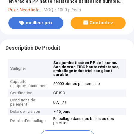
en vrac en PP haute résistance utilisation durable
pour l'emballage industriel
Prix：Negotiate
MOQ：1000 pièces
meilleur prix
Contactez
Description De Produit
,
Sac jumbo tissé en PP de 1 tonne
,
Sac de vrac FIBC haute résistance
Surligner
emballage industriel sac géant
durable
Capacité
50000 pièces par semaine
d'approvisionnement
Certification
CE ISO
Conditions de
LC, T/T
paiement
Délai de livraison
7-15 jours
Emballage dans des balles ou des
Détails d'emballage
palettes