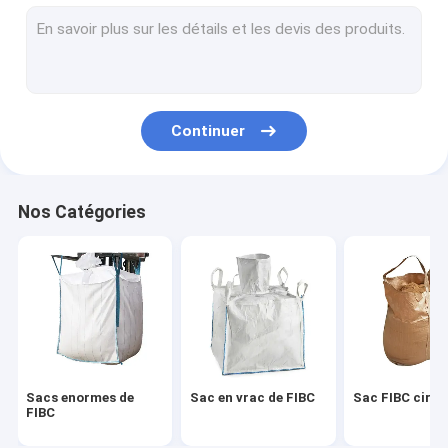
herbe artificielle de pelouse
Gazon artificiel
Tapis à gazon artificiel
Continuer
Fils à base d'herbe artificielle
Textile tissé de pp
Nos Catégories
Tissu de bâton en PE
Tissus géotextiles tissés en PP
Sacs enormes de
Sac en vrac de FIBC
Sac FIBC circu
FIBC