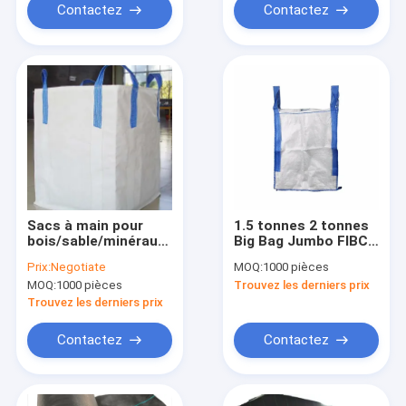
Contactez
Contactez
Sacs à main pour
1.5 tonnes 2 tonnes
bois/sable/minéraux/engrais
Big Bag Jumbo FIBC
chimique
Ton Bags Bulk Bag
Prix:
Negotiate
MOQ:
1000 pièces
pour la construction
MOQ:
1000 pièces
Trouvez les derniers prix
Trouvez les derniers prix
Contactez
Contactez