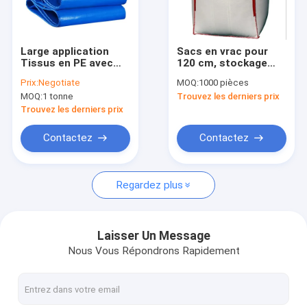
Visite d'usine
Contrôle de la qualité
Large application
Sacs en vrac pour
Tissus en PE avec
120 cm, stockage
Contact
volet couvert Tissus
réutilisable Grand De
Prix:
Negotiate
MOQ:
1000 pièces
en poly-tissus
Rangeement 800 kg
MOQ:
1 tonne
Trouvez les derniers prix
étanche
Demande de soumission
Trouvez les derniers prix
Contactez
Contactez
Sacs enormes de FIBC
Regardez plus
Sac en vrac de FIBC
Sac FIBC circulaire
Laisser Un Message
Nous Vous Répondrons Rapidement
Tissu FIBC
Ceinture FIBC