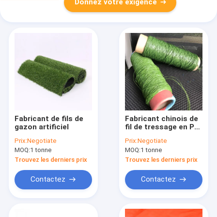
Donnez votre exigence
Fabricant de fils de
Fabricant chinois de
gazon artificiel
fil de tressage en PE
à base de fil de
Prix:
Negotiate
Prix:
Negotiate
tressage à base de fil
MOQ:
1 tonne
MOQ:
1 tonne
d'herbe artificielle à
usage sportif
Trouvez les derniers prix
Trouvez les derniers prix
Contactez
Contactez