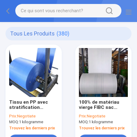
Tous Les Produits
(380)
Tissu en PP avec
100% de matériau
stratification
vierge FIBC sac
rouleaux de tissu
tubulaire PP en
Prix:
Negotiate
Prix:
Negotiate
enduits FIBC pour
rouleau de tissu
MOQ:
1 kilogramme
MOQ:
1 kilogramme
sacs de gros
tissé pour sacs
tonnage
Jumbo en vrac
Trouvez les derniers prix
Trouvez les derniers prix