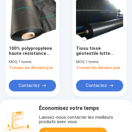
100% polypropylène
Tissu tissé
haute résistance
géotextile lutte
construction PP
contre les mauvaises
MOQ:
1 tonne
MOQ:
1 tonne
tissu tissé géotextile
herbes couverture du
Trouvez les derniers prix
Trouvez les derniers prix
pour stabilisateur de
sol clôture de limon
sol
stabilisation Pp
géotextile tissé
Contactez
Contactez
Économisez votre temps
Laissez-nous contacter les meilleurs
produits avec vous.