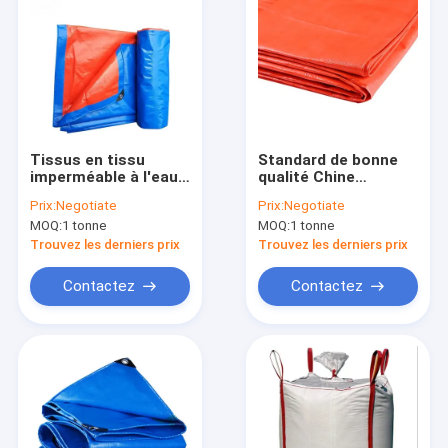
Tissus en tissu
Standard de bonne
imperméable à l'eau
qualité Chine
Tissus isolé Tissus
fournisseur
Prix:
Negotiate
Prix:
Negotiate
de rideau pour
personnalisé
MOQ:
1 tonne
MOQ:
1 tonne
volaille
Telaurine PE de poids
léger Telaurine en
Trouvez les derniers prix
Trouvez les derniers prix
rouleau de tissu pour
l'emballage
Contactez
Contactez
Aperçu
Produits
A propos de nous