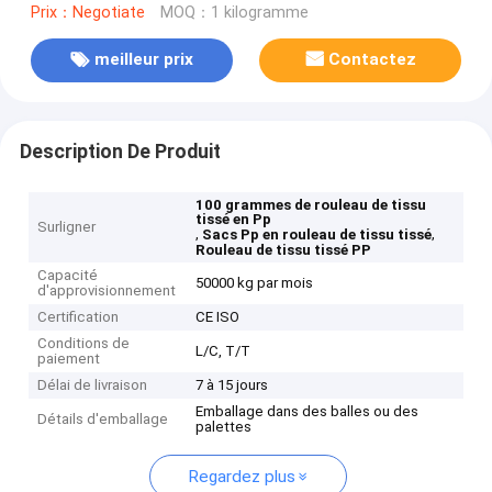
Prix：Negotiate
MOQ：1 kilogramme
meilleur prix
Contactez
Description De Produit
100 grammes de rouleau de tissu
tissé en Pp
Surligner
,
,
Sacs Pp en rouleau de tissu tissé
Rouleau de tissu tissé PP
Capacité
50000 kg par mois
d'approvisionnement
Certification
CE ISO
Conditions de
L/C, T/T
paiement
Délai de livraison
7 à 15 jours
Emballage dans des balles ou des
Détails d'emballage
palettes
Regardez plus