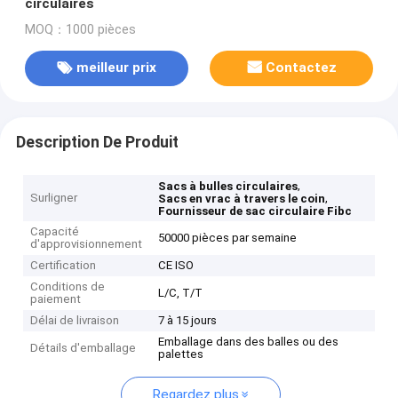
circulaires
MOQ：1000 pièces
meilleur prix
Contactez
Description De Produit
,
Sacs à bulles circulaires
Surligner
,
Sacs en vrac à travers le coin
Fournisseur de sac circulaire Fibc
Capacité
50000 pièces par semaine
d'approvisionnement
Certification
CE ISO
Conditions de
L/C, T/T
paiement
Délai de livraison
7 à 15 jours
Emballage dans des balles ou des
Détails d'emballage
palettes
Regardez plus