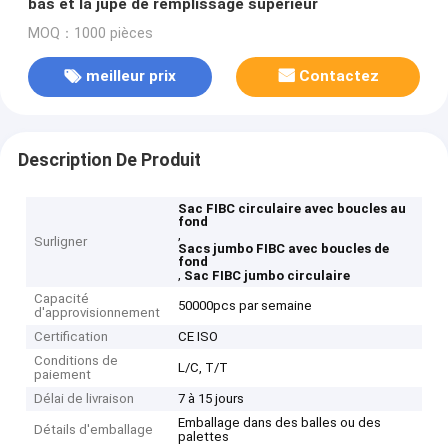
bas et la jupe de remplissage supérieur
MOQ：1000 pièces
meilleur prix
Contactez
Description De Produit
Sac FIBC circulaire avec boucles au
fond
,
Surligner
Sacs jumbo FIBC avec boucles de
fond
,
Sac FIBC jumbo circulaire
Capacité
50000pcs par semaine
d'approvisionnement
Certification
CE ISO
Conditions de
L/C, T/T
paiement
Délai de livraison
7 à 15 jours
Emballage dans des balles ou des
Détails d'emballage
palettes