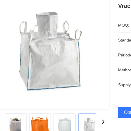
Vrac
MOQ:
Standa
Périod
Méthod
Supply
Obt