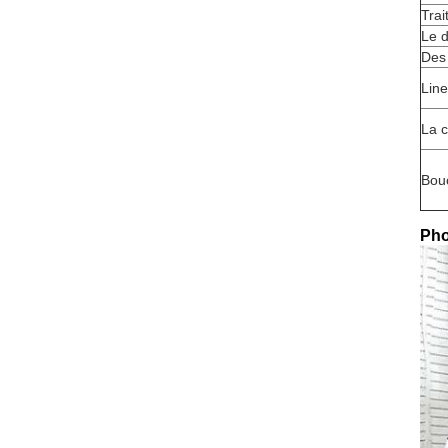
Trai
Le d
Des
Line
La 
Bou
Pho