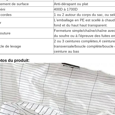
tement de surface
Anti-dérapant ou plat
éni
400D à 1700D
 cordes
1 ou 2 autour du corps du sac, ou sel
L'emballage en PE est scellé à chaud
r
fond et du haut haut transparent.
Fermeture simple/chaîne/chaîne avec 
couture
du soufre ou à l'épreuve des fuites e
2 ou 3 ceintures complètes,4 ceinture
cle de levage
transversale/boucle complète/boucle 
ceinture au bas
tos du produit: