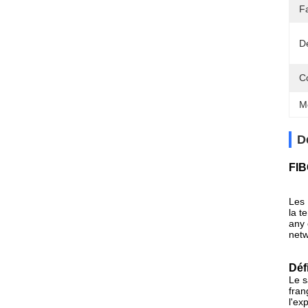
F
Dé
C
M
D
FIB
Les 
la t
any 
netw
Déf
Le s
fran
l'ex