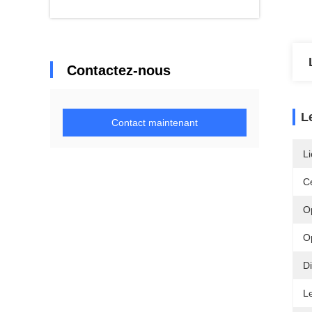
Contactez-nous
L
Contact maintenant
Li
Ce
O
Op
D
L