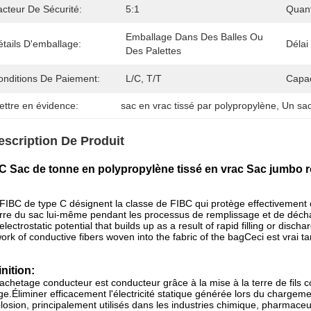
acteur De Sécurité:
5:1
Quan
Emballage Dans Des Balles Ou 
tails D'emballage:
Délai
Des Palettes
onditions De Paiement:
L/C, T/T
Capac
ettre en évidence:
sac en vrac tissé par polypropylène
, 
Un sa
escription De Produit
C Sac de tonne en polypropylène tissé en vrac Sac jumbo r
FIBC de type C désignent la classe de FIBC qui protège effectivement 
erre du sac lui-même pendant les processus de remplissage et de dé
electrostatic potential that builds up as a result of rapid filling or disch
ork of conductive fibers woven into the fabric of the bagCeci est vrai ta
inition:
achetage conducteur est conducteur grâce à la mise à la terre de fils c
ge.Éliminer efficacement l'électricité statique générée lors du charg
plosion, principalement utilisés dans les industries chimique, pharmac