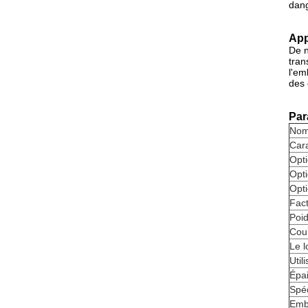
dan
App
De n
tran
l'em
des 
Par
No
Cara
Opti
Opti
Opti
Fact
Poi
Cou
Le l
Util
Épa
Spéc
Emb