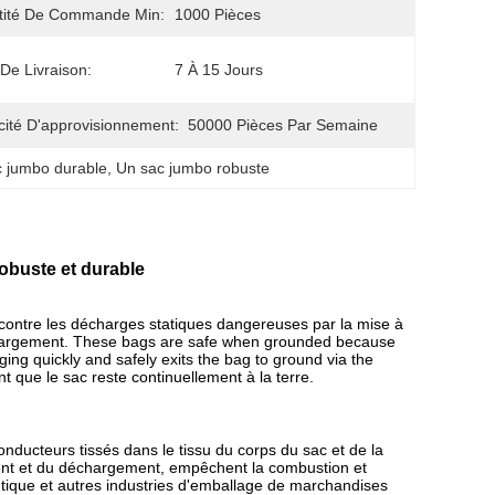
tité De Commande Min:
1000 Pièces
 De Livraison:
7 À 15 Jours
ité D'approvisionnement:
50000 Pièces Par Semaine
c jumbo durable
, 
Un sac jumbo robuste
obuste et durable
contre les décharges statiques dangereuses par la mise à
chargement. These bags are safe when grounded because
arging quickly and safely exits the bag to ground via the
nt que le sac reste continuellement à la terre.
onducteurs tissés dans le tissu du corps du sac et de la
ement et du déchargement, empêchent la combustion et
eutique et autres industries d'emballage de marchandises