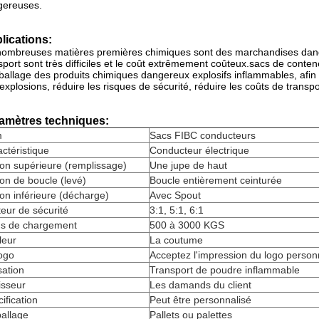
gereuses.
lications:
ombreuses matières premières chimiques sont des marchandises danger
sport sont très difficiles et le coût extrêmement coûteux.sacs de conten
ballage des produits chimiques dangereux explosifs inflammables, afin d
explosions, réduire les risques de sécurité, réduire les coûts de transpo
amètres techniques:
m
Sacs FIBC conducteurs
ctéristique
Conducteur électrique
on supérieure (remplissage)
Une jupe de haut
on de boucle (levé)
Boucle entièrement ceinturée
on inférieure (décharge)
Avec Spout
eur de sécurité
3:1, 5:1, 6:1
ds de chargement
500 à 3000 KGS
leur
La coutume
ogo
Acceptez l'impression du logo person
isation
Transport de poudre inflammable
isseur
Les damands du client
ification
Peut être personnalisé
allage
Pallets ou palettes