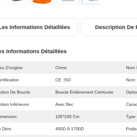
Les Informations Détaillées
Description De 
es Informations Détaillées
eu D'origine
Chine
Nom 
rtification
CE  ISO
Nom:
ption De Boucle:
Boucle Entièrement Ceinturée
Optio
tion Inférieure:
Avec Bec
Carac
imension:
105*100 Cm
Type 
e Déni:
400D À 1700D
Poids