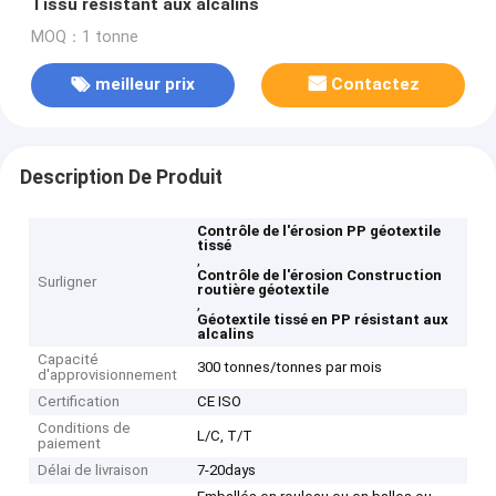
Tissu résistant aux alcalins
MOQ：1 tonne
meilleur prix
Contactez
Description De Produit
Contrôle de l'érosion PP géotextile
tissé
,
Contrôle de l'érosion Construction
Surligner
routière géotextile
,
Géotextile tissé en PP résistant aux
alcalins
Capacité
300 tonnes/tonnes par mois
d'approvisionnement
Certification
CE ISO
Conditions de
L/C, T/T
paiement
Délai de livraison
7-20days