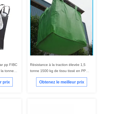
par pp FIBC
Résistance à la traction élevée 1,5
 la tonne
tonne 1500 kg de tissu tissé en PP
lage en
FIBC sac jumbo en vrac pour le
r prix
Obtenez le meilleur prix
transport en vrac