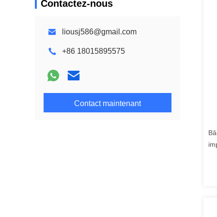
Contactez-nous
liousj586@gmail.com
+86 18015895575
Contact maintenant
Bâ
im
dur