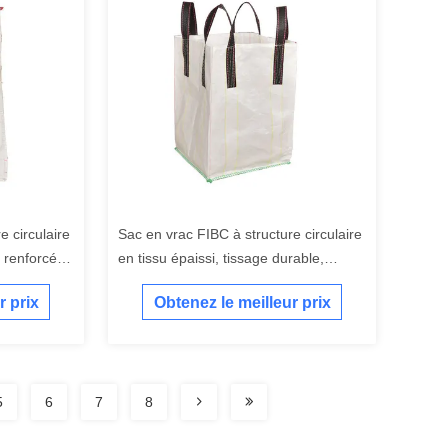
e circulaire
Sac en vrac FIBC à structure circulaire
n renforcée,
en tissu épaissi, tissage durable,
longue durée de vie
r prix
Obtenez le meilleur prix
5
6
7
8