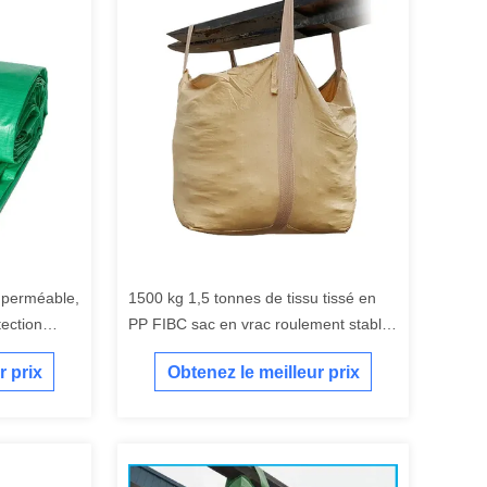
mperméable,
1500 kg 1,5 tonnes de tissu tissé en
tection
PP FIBC sac en vrac roulement stable
à haute traction pour le stockage en
r prix
Obtenez le meilleur prix
vrac