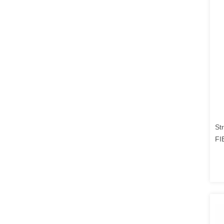
Str
FI
Tr