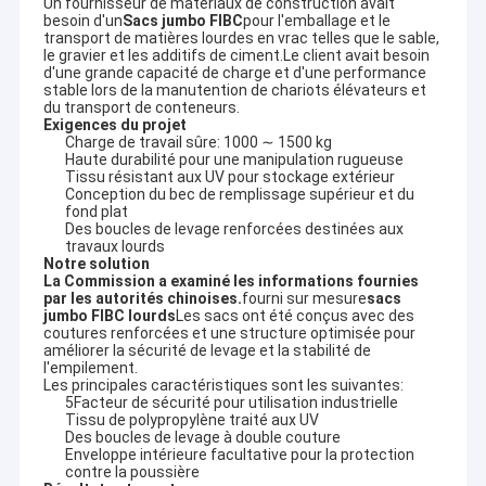
Un fournisseur de matériaux de construction avait
besoin d'un
Sacs jumbo FIBC
pour l'emballage et le
transport de matières lourdes en vrac telles que le sable,
le gravier et les additifs de ciment.Le client avait besoin
d'une grande capacité de charge et d'une performance
stable lors de la manutention de chariots élévateurs et
du transport de conteneurs.
Exigences du projet
Charge de travail sûre: 1000 ∼ 1500 kg
Haute durabilité pour une manipulation rugueuse
Tissu résistant aux UV pour stockage extérieur
Conception du bec de remplissage supérieur et du
fond plat
Des boucles de levage renforcées destinées aux
travaux lourds
Notre solution
La Commission a examiné les informations fournies
par les autorités chinoises.
fourni sur mesure
sacs
jumbo FIBC lourds
Les sacs ont été conçus avec des
coutures renforcées et une structure optimisée pour
améliorer la sécurité de levage et la stabilité de
l'empilement.
Les principales caractéristiques sont les suivantes:
5Facteur de sécurité pour utilisation industrielle
Tissu de polypropylène traité aux UV
Des boucles de levage à double couture
Enveloppe intérieure facultative pour la protection
contre la poussière